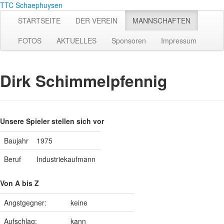
TTC Schaephuysen
STARTSEITE
DER VEREIN
MANNSCHAFTEN
FOTOS
AKTUELLES
Sponsoren
Impressum
Dirk Schimmelpfennig
Unsere Spieler stellen sich vor
Baujahr
1975
Beruf
Industriekaufmann
Von A bis Z
Angstgegner:
keine
Aufschlag:
kann