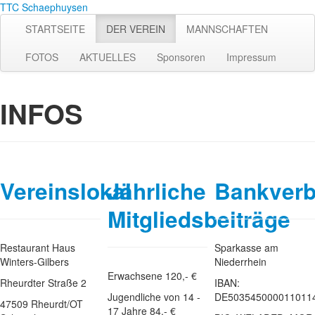
TTC Schaephuysen
STARTSEITE
DER VEREIN
MANNSCHAFTEN
FOTOS
AKTUELLES
Sponsoren
Impressum
INFOS
Vereinslokal
Jährliche
Bankverb
Mitgliedsbeiträge
Restaurant Haus
Sparkasse am
Winters-Gilbers
Niederrhein
Erwachsene 120,- €
Rheurdter Straße 2
IBAN:
Jugendliche von 14 -
DE503545000011011
47509 Rheurdt/OT
17 Jahre 84,- €